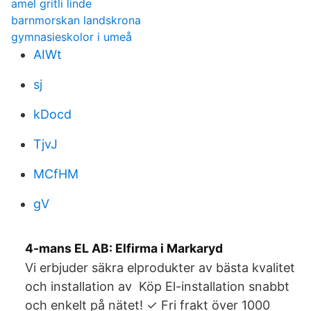
amel gritli linde
barnmorskan landskrona
gymnasieskolor i umeå
AIWt
sj
kDocd
TjvJ
MCfHM
gV
4-mans EL AB: Elfirma i Markaryd
Vi erbjuder säkra elprodukter av bästa kvalitet
och installation av Köp El-installation snabbt
och enkelt på nätet! ✓ Fri frakt över 1000